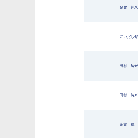
金寶 純米 
にいだしぜ
田村 純米 
田村 純米 
金寶 穏 