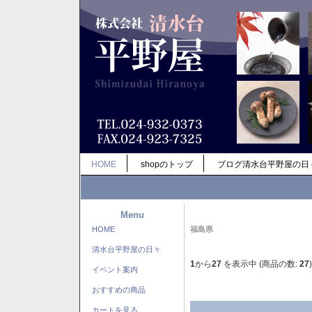
HOME
shopのトップ
ブログ清水台平野屋の日
Menu
HOME
福島県
清水台平野屋の日々
1
から
27
を表示中 (商品の数:
27
)
イベント案内
おすすめの商品
カートを見る