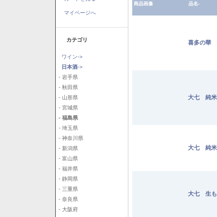
商品画像
品名-
マイページへ
カテゴリ
喜多の華 
ワイン->
日本酒
->
- 岩手県
- 秋田県
大七 純米
- 山形県
- 宮城県
- 福島県
- 埼玉県
- 神奈川県
大七 純米
- 新潟県
- 富山県
- 福井県
- 静岡県
- 三重県
大七 生も
- 奈良県
- 大阪府