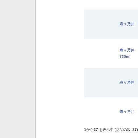
寿々乃井 
寿々乃井
720ml
寿々乃井 
寿々乃井 
1
から
27
を表示中 (商品の数:
27
)