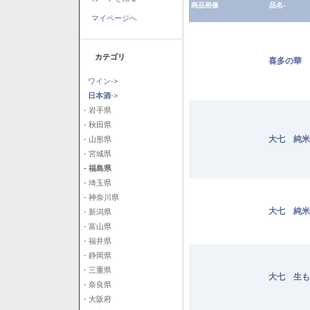
商品画像
品名-
マイページへ
カテゴリ
喜多の華 
ワイン->
日本酒
->
- 岩手県
- 秋田県
大七 純米
- 山形県
- 宮城県
- 福島県
- 埼玉県
- 神奈川県
大七 純米
- 新潟県
- 富山県
- 福井県
- 静岡県
- 三重県
大七 生も
- 奈良県
- 大阪府