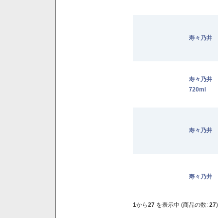
寿々乃井 
寿々乃井
720ml
寿々乃井 
寿々乃井 
1
から
27
を表示中 (商品の数:
27
)