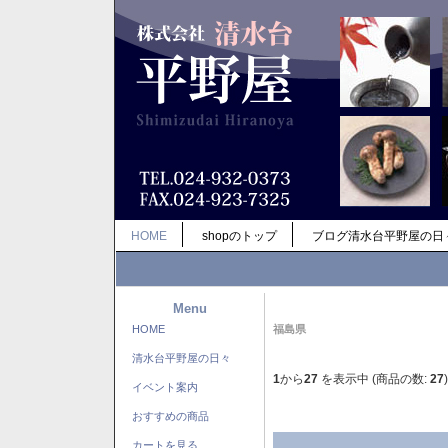
HOME
shopのトップ
ブログ清水台平野屋の日
Menu
HOME
福島県
清水台平野屋の日々
1
から
27
を表示中 (商品の数:
27
)
イベント案内
おすすめの商品
カートを見る