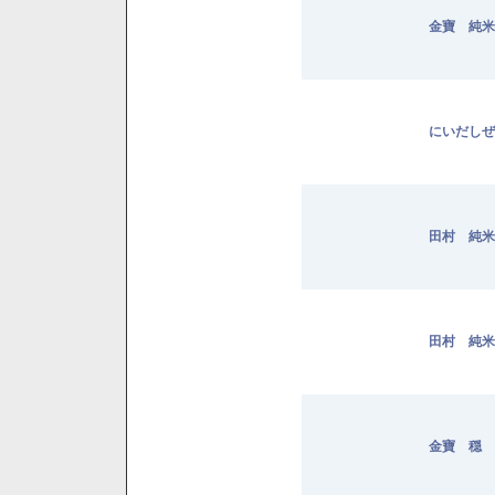
金寶 純米 
にいだしぜ
田村 純米 
田村 純米 
金寶 穏 