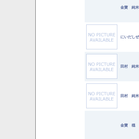
金寶 純米 
にいだしぜ
田村 純米 
田村 純米 
金寶 穏 