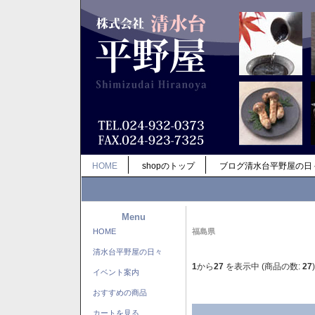
HOME
shopのトップ
ブログ清水台平野屋の日
Menu
HOME
福島県
清水台平野屋の日々
1
から
27
を表示中 (商品の数:
27
)
イベント案内
おすすめの商品
カートを見る