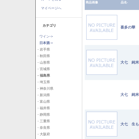
商品画像
品名-
マイページへ
カテゴリ
喜多の華 
ワイン->
日本酒
->
- 岩手県
- 秋田県
大七 純米
- 山形県
- 宮城県
- 福島県
- 埼玉県
- 神奈川県
大七 純米
- 新潟県
- 富山県
- 福井県
- 静岡県
- 三重県
大七 生も
- 奈良県
- 大阪府