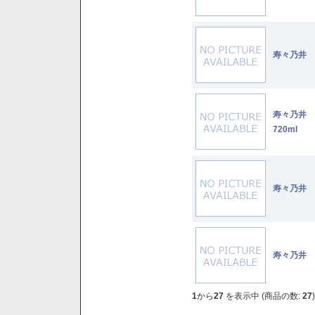
寿々乃井 
寿々乃井
720ml
寿々乃井 
寿々乃井 
1
から
27
を表示中 (商品の数:
27
)