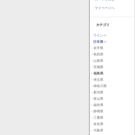
マイページへ
カテゴリ
ワイン->
日本酒
->
- 岩手県
- 秋田県
- 山形県
- 宮城県
- 福島県
- 埼玉県
- 神奈川県
- 新潟県
- 富山県
- 福井県
- 静岡県
- 三重県
- 奈良県
- 大阪府