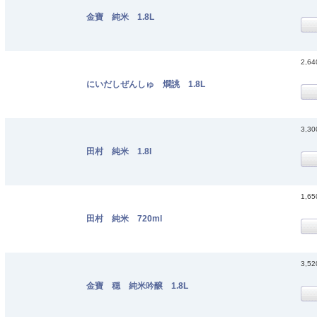
金寶 純米 1.8L
2,6
にいだしぜんしゅ 燗誂 1.8L
3,3
田村 純米 1.8l
1,6
田村 純米 720ml
3,5
金寶 穏 純米吟醸 1.8L