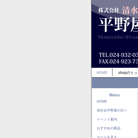
HOME
shopのト
Menu
HOME
清水台平野屋の日々
イベント案内
おすすめの商品
カートを見る