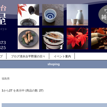
ップ
ブログ清水台平野屋の日々
イベント案内
shoping
福島県
1
から
27
を表示中 (商品の数:
27
)