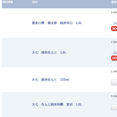
商品画像
品名-
価格
2,8
喜多の華 蔵太鼓 純米辛口 1.8L
...
2,8
大七 純米生もと 1.8L
...
1,4
大七 純米生もと 720ml
5,5
大七 生もと純米吟醸 皆伝 1.8L