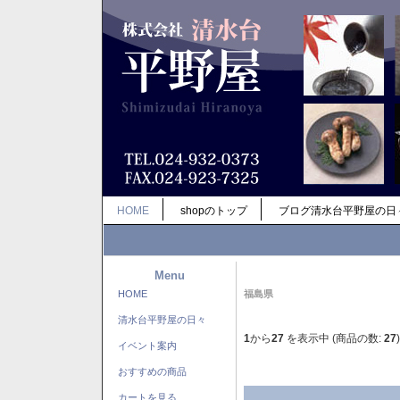
HOME
shopのトップ
ブログ清水台平野屋の日
Menu
HOME
福島県
清水台平野屋の日々
1
から
27
を表示中 (商品の数:
27
)
イベント案内
おすすめの商品
カートを見る