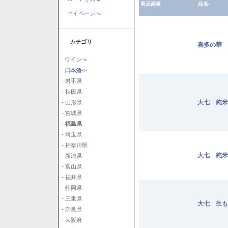
商品画像
品名-
マイページへ
カテゴリ
喜多の華 
ワイン->
日本酒
->
- 岩手県
- 秋田県
大七 純米
- 山形県
- 宮城県
- 福島県
- 埼玉県
- 神奈川県
大七 純米
- 新潟県
- 富山県
- 福井県
- 静岡県
- 三重県
大七 生も
- 奈良県
- 大阪府