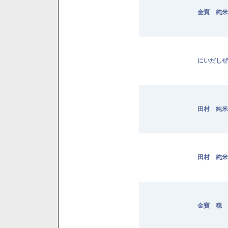
金寶 純米 
にいだしぜ
田村 純米 
田村 純米 
金寶 穏 