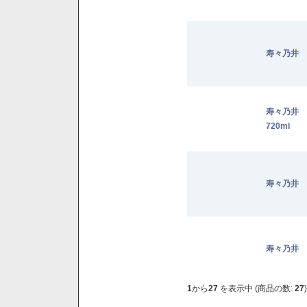
寿々乃井 
寿々乃井
720ml
寿々乃井 
寿々乃井 
1
から
27
を表示中 (商品の数:
27
)