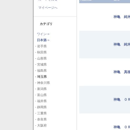
マイページへ
神亀 純米
カテゴリ
ワイン->
日本酒
->
神亀 純米
- 岩手県
- 秋田県
- 山形県
- 宮城県
- 福島県
神亀 真穂
- 埼玉県
- 神奈川県
- 新潟県
- 富山県
神亀 ０Ｒ
- 福井県
- 静岡県
- 三重県
- 奈良県
- 大阪府
神亀 ０Ｒ