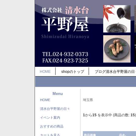
HOME
shopのトップ
ブログ清水台平野屋の日
Menu
HOME
埼玉県
清水台平野屋の日々
1
から
15
を表示中 (商品の数:
15
)
イベント案内
おすすめの商品
カートを見る
商品画像
品名-