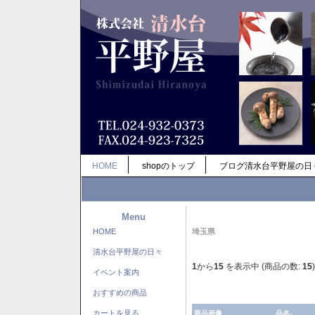
HOME
shopのトップ
ブログ清水台平野屋の日
Menu
HOME
埼玉県
清水台平野屋の日々
1
から
15
を表示中 (商品の数:
15
)
イベント案内
おすすめの商品
カートを見る
商品画像
品名-