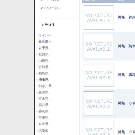
マイページへ
神亀 純米
カテゴリ
ワイン->
日本酒
->
神亀 純米
- 岩手県
- 秋田県
- 山形県
- 宮城県
- 福島県
神亀 真穂
- 埼玉県
- 神奈川県
- 新潟県
- 富山県
神亀 ０Ｒ
- 福井県
- 静岡県
- 三重県
- 奈良県
- 大阪府
神亀 ０Ｒ