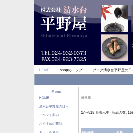
HOME
shopのトップ
ブログ清水台平野屋の日
Menu
HOME
埼玉県
清水台平野屋の日々
1
から
15
を表示中 (商品の数:
15
)
イベント案内
おすすめの商品
カートを見る
商品画像
品名-