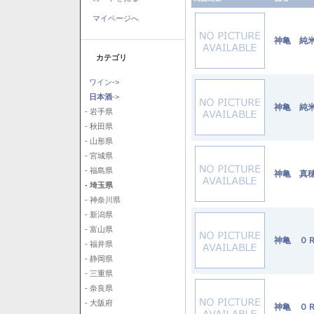
マイページへ
神亀 純米
カテゴリ
ワイン->
日本酒
->
神亀 純米
- 岩手県
- 秋田県
- 山形県
- 宮城県
- 福島県
神亀 真穂
- 埼玉県
- 神奈川県
- 新潟県
- 富山県
神亀 ０Ｒ
- 福井県
- 静岡県
- 三重県
- 奈良県
- 大阪府
神亀 ０Ｒ