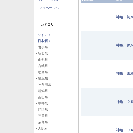
マイページへ
神亀 純米
カテゴリ
ワイン->
日本酒
->
神亀 純米
- 岩手県
- 秋田県
- 山形県
- 宮城県
- 福島県
神亀 真穂
- 埼玉県
- 神奈川県
- 新潟県
- 富山県
神亀 ０Ｒ
- 福井県
- 静岡県
- 三重県
- 奈良県
- 大阪府
神亀 ０Ｒ