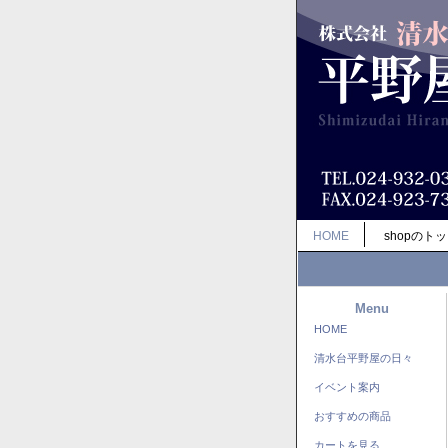
HOME
shopのト
Menu
HOME
清水台平野屋の日々
イベント案内
おすすめの商品
カートを見る