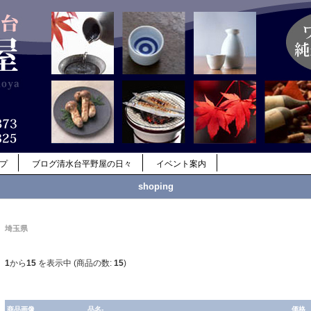
ップ
ブログ清水台平野屋の日々
イベント案内
shoping
埼玉県
1
から
15
を表示中 (商品の数:
15
)
商品画像
品名-
価格