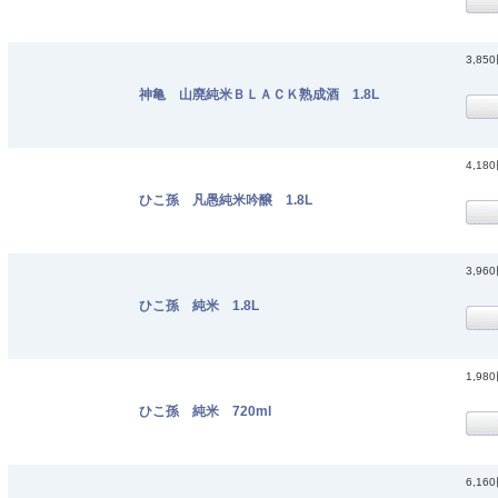
3,85
神亀 山廃純米ＢＬＡＣＫ熟成酒 1.8L
4,18
ひこ孫 凡愚純米吟醸 1.8L
3,96
ひこ孫 純米 1.8L
1,98
ひこ孫 純米 720ml
6,16