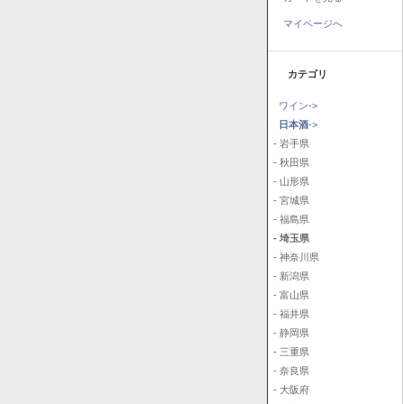
マイページへ
カテゴリ
ワイン->
日本酒
->
- 岩手県
- 秋田県
- 山形県
- 宮城県
- 福島県
- 埼玉県
- 神奈川県
- 新潟県
- 富山県
- 福井県
- 静岡県
- 三重県
- 奈良県
- 大阪府