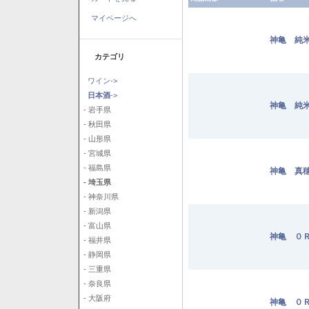
マイページへ
神亀 純米
カテゴリ
ワイン->
日本酒
->
神亀 純米
- 岩手県
- 秋田県
- 山形県
- 宮城県
- 福島県
神亀 真穂
- 埼玉県
- 神奈川県
- 新潟県
- 富山県
神亀 ０Ｒ
- 福井県
- 静岡県
- 三重県
- 奈良県
- 大阪府
神亀 ０Ｒ