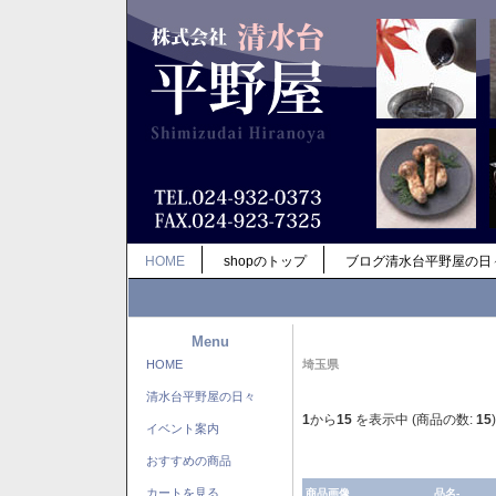
HOME
shopのトップ
ブログ清水台平野屋の日
Menu
HOME
埼玉県
清水台平野屋の日々
1
から
15
を表示中 (商品の数:
15
)
イベント案内
おすすめの商品
カートを見る
商品画像
品名-