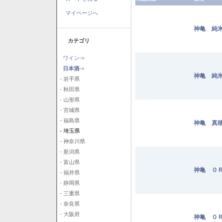
マイページへ
神亀 純米
カテゴリ
ワイン->
日本酒
->
神亀 純米
- 岩手県
- 秋田県
- 山形県
- 宮城県
- 福島県
神亀 真穂
- 埼玉県
- 神奈川県
- 新潟県
- 富山県
神亀 ０Ｒ
- 福井県
- 静岡県
- 三重県
- 奈良県
- 大阪府
神亀 ０Ｒ