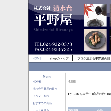
HOME
shopのトップ
ブログ清水台平野屋の日
Menu
HOME
埼玉県
清水台平野屋の日々
1
から
15
を表示中 (商品の数:
15
)
イベント案内
おすすめの商品
カートを見る
商品画像
品名-