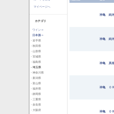
マイページへ
神亀 純米
カテゴリ
ワイン->
日本酒
->
神亀 純米
- 岩手県
- 秋田県
- 山形県
- 宮城県
- 福島県
神亀 真穂
- 埼玉県
- 神奈川県
- 新潟県
- 富山県
神亀 ０Ｒ
- 福井県
- 静岡県
- 三重県
- 奈良県
- 大阪府
神亀 ０Ｒ