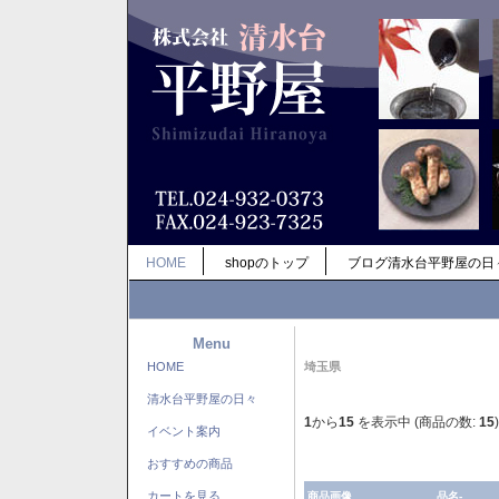
HOME
shopのトップ
ブログ清水台平野屋の日
Menu
HOME
埼玉県
清水台平野屋の日々
1
から
15
を表示中 (商品の数:
15
)
イベント案内
おすすめの商品
カートを見る
商品画像
品名-