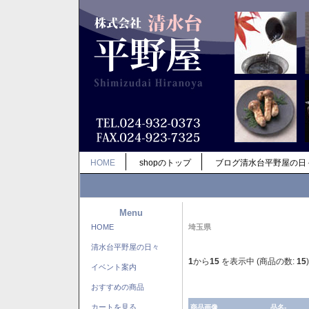
HOME
shopのトップ
ブログ清水台平野屋の日
Menu
HOME
埼玉県
清水台平野屋の日々
1
から
15
を表示中 (商品の数:
15
)
イベント案内
おすすめの商品
カートを見る
商品画像
品名-