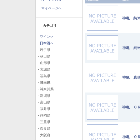
マイページへ
神亀 純米
カテゴリ
ワイン->
日本酒
->
神亀 純米
- 岩手県
- 秋田県
- 山形県
- 宮城県
- 福島県
神亀 真穂
- 埼玉県
- 神奈川県
- 新潟県
- 富山県
神亀 ０Ｒ
- 福井県
- 静岡県
- 三重県
- 奈良県
- 大阪府
神亀 ０Ｒ