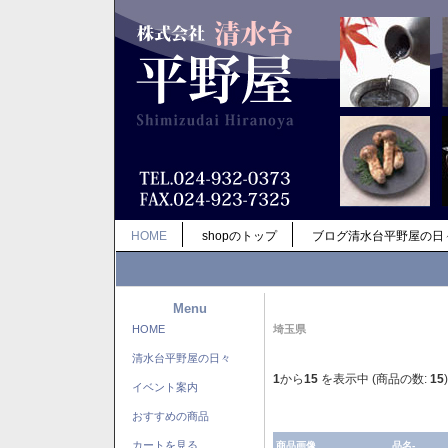
HOME
shopのトップ
ブログ清水台平野屋の日
Menu
HOME
埼玉県
清水台平野屋の日々
1
から
15
を表示中 (商品の数:
15
)
イベント案内
おすすめの商品
カートを見る
商品画像
品名-