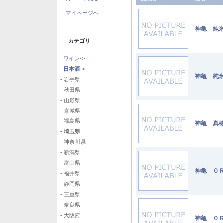
マイページへ
神亀 純米
カテゴリ
ワイン->
日本酒
->
神亀 純米
- 岩手県
- 秋田県
- 山形県
- 宮城県
- 福島県
神亀 真穂
- 埼玉県
- 神奈川県
- 新潟県
- 富山県
神亀 ０Ｒ
- 福井県
- 静岡県
- 三重県
- 奈良県
- 大阪府
神亀 ０Ｒ