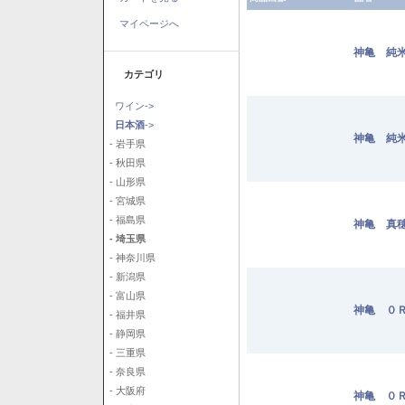
マイページへ
神亀 純米
カテゴリ
ワイン->
日本酒
->
神亀 純米
- 岩手県
- 秋田県
- 山形県
- 宮城県
- 福島県
神亀 真穂
- 埼玉県
- 神奈川県
- 新潟県
- 富山県
神亀 ０Ｒ
- 福井県
- 静岡県
- 三重県
- 奈良県
- 大阪府
神亀 ０Ｒ