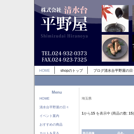
HOME
shopのトップ
ブログ清水台平野屋の日
Menu
HOME
埼玉県
清水台平野屋の日々
1
から
15
を表示中 (商品の数:
15
)
イベント案内
おすすめの商品
カートを見る
商品画像
品名-