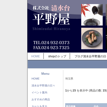
HOME
shopのトップ
ブログ清水台平野屋の日
Menu
HOME
埼玉県
清水台平野屋の日々
1
から
15
を表示中 (商品の数:
15
)
イベント案内
おすすめの商品
カートを見る
商品画像
品名-