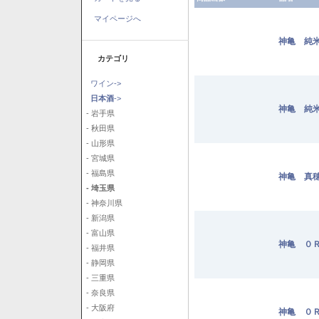
マイページへ
神亀 純米
カテゴリ
ワイン->
日本酒
->
神亀 純米
- 岩手県
- 秋田県
- 山形県
- 宮城県
- 福島県
神亀 真穂
- 埼玉県
- 神奈川県
- 新潟県
- 富山県
神亀 ０Ｒ
- 福井県
- 静岡県
- 三重県
- 奈良県
- 大阪府
神亀 ０Ｒ