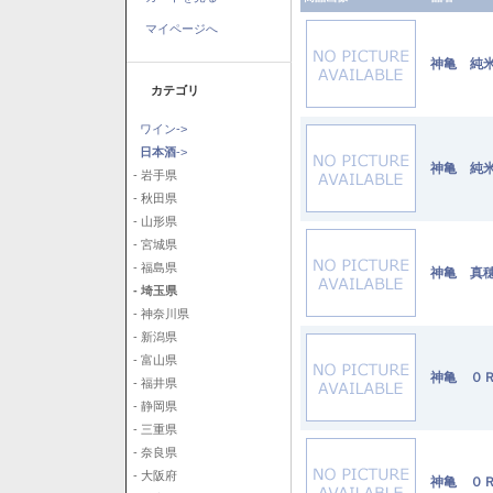
マイページへ
神亀 純米
カテゴリ
ワイン->
日本酒
->
神亀 純米
- 岩手県
- 秋田県
- 山形県
- 宮城県
- 福島県
神亀 真穂
- 埼玉県
- 神奈川県
- 新潟県
- 富山県
神亀 ０Ｒ
- 福井県
- 静岡県
- 三重県
- 奈良県
- 大阪府
神亀 ０Ｒ