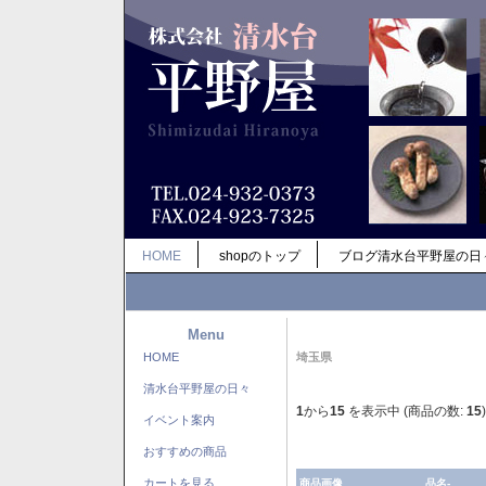
HOME
shopのトップ
ブログ清水台平野屋の日
Menu
HOME
埼玉県
清水台平野屋の日々
1
から
15
を表示中 (商品の数:
15
)
イベント案内
おすすめの商品
カートを見る
商品画像
品名-