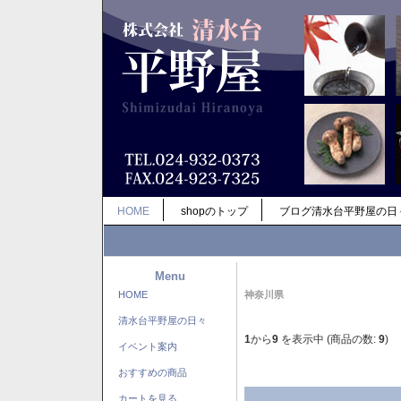
HOME
shopのトップ
ブログ清水台平野屋の日
Menu
HOME
神奈川県
清水台平野屋の日々
1
から
9
を表示中 (商品の数:
9
)
イベント案内
おすすめの商品
カートを見る