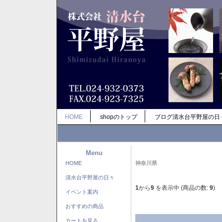
HOME
shopのトップ
ブログ清水台平野屋の日
Menu
HOME
神奈川県
清水台平野屋の日々
1
から
9
を表示中 (商品の数:
9
)
イベント案内
おすすめの商品
カートを見る