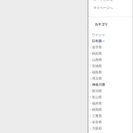
マイページへ
カテゴリ
ワイン->
日本酒
->
- 岩手県
- 秋田県
- 山形県
- 宮城県
- 福島県
- 埼玉県
- 神奈川県
- 新潟県
- 富山県
- 福井県
- 静岡県
- 三重県
- 奈良県
- 大阪府