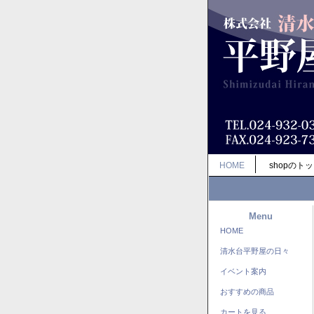
HOME
shopのト
Menu
HOME
清水台平野屋の日々
イベント案内
おすすめの商品
カートを見る