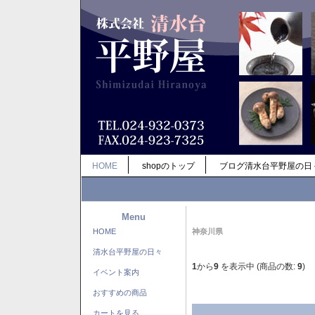
HOME
shopのトップ
ブログ清水台平野屋の日
Menu
HOME
神奈川県
清水台平野屋の日々
1
から
9
を表示中 (商品の数:
9
)
イベント案内
おすすめの商品
カートを見る