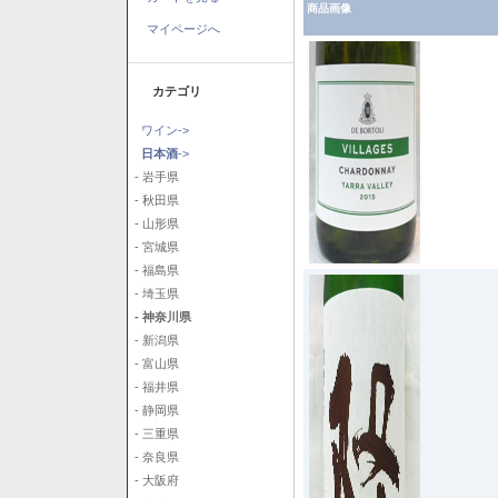
商品画像
マイページへ
カテゴリ
ワイン->
日本酒
->
- 岩手県
- 秋田県
- 山形県
- 宮城県
- 福島県
- 埼玉県
- 神奈川県
- 新潟県
- 富山県
- 福井県
- 静岡県
- 三重県
- 奈良県
- 大阪府