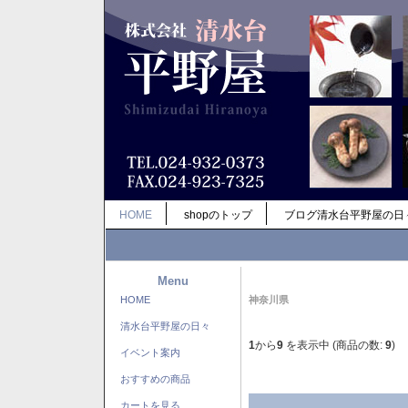
HOME
shopのトップ
ブログ清水台平野屋の日
Menu
HOME
神奈川県
清水台平野屋の日々
1
から
9
を表示中 (商品の数:
9
)
イベント案内
おすすめの商品
カートを見る