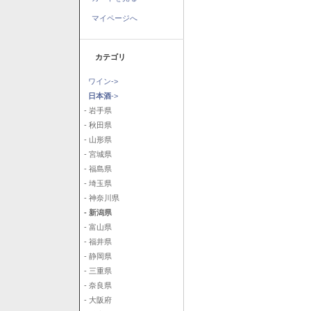
マイページへ
カテゴリ
ワイン->
日本酒
->
- 岩手県
- 秋田県
- 山形県
- 宮城県
- 福島県
- 埼玉県
- 神奈川県
- 新潟県
- 富山県
- 福井県
- 静岡県
- 三重県
- 奈良県
- 大阪府