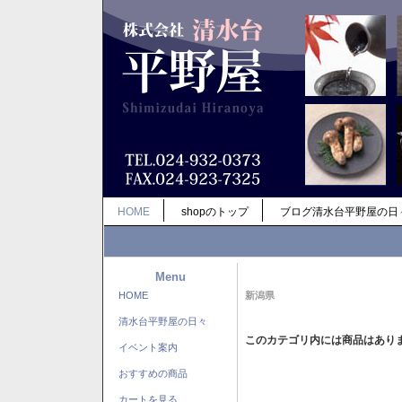
HOME
shopのトップ
ブログ清水台平野屋の日
Menu
HOME
新潟県
清水台平野屋の日々
このカテゴリ内には商品はあり
イベント案内
おすすめの商品
カートを見る