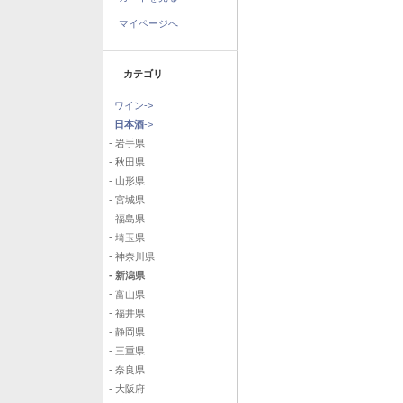
マイページへ
カテゴリ
ワイン->
日本酒
->
- 岩手県
- 秋田県
- 山形県
- 宮城県
- 福島県
- 埼玉県
- 神奈川県
- 新潟県
- 富山県
- 福井県
- 静岡県
- 三重県
- 奈良県
- 大阪府