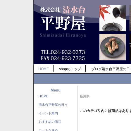
HOME
shopのトップ
ブログ清水台平野屋の日
Menu
HOME
新潟県
清水台平野屋の日々
このカテゴリ内には商品はあり
イベント案内
おすすめの商品
カートを見る