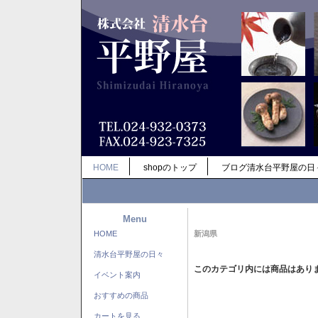
HOME
shopのトップ
ブログ清水台平野屋の日
Menu
HOME
新潟県
清水台平野屋の日々
このカテゴリ内には商品はあり
イベント案内
おすすめの商品
カートを見る