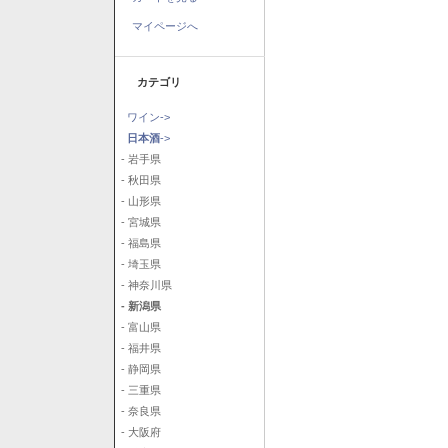
マイページへ
カテゴリ
ワイン->
日本酒
->
- 岩手県
- 秋田県
- 山形県
- 宮城県
- 福島県
- 埼玉県
- 神奈川県
- 新潟県
- 富山県
- 福井県
- 静岡県
- 三重県
- 奈良県
- 大阪府