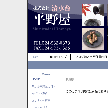
HOME
shopのトップ
ブログ清水台平野屋の日
Menu
HOME
新潟県
清水台平野屋の日々
このカテゴリ内には商品はあり
イベント案内
おすすめの商品
カートを見る