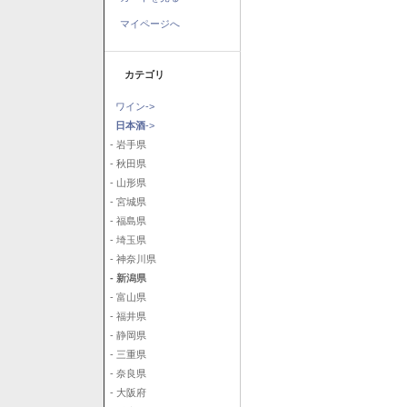
マイページへ
カテゴリ
ワイン->
日本酒
->
- 岩手県
- 秋田県
- 山形県
- 宮城県
- 福島県
- 埼玉県
- 神奈川県
- 新潟県
- 富山県
- 福井県
- 静岡県
- 三重県
- 奈良県
- 大阪府