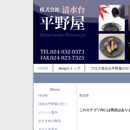
HOME
shopのトップ
ブログ清水台平野屋の日
Menu
HOME
新潟県
清水台平野屋の日々
このカテゴリ内には商品はあり
イベント案内
おすすめの商品
カートを見る