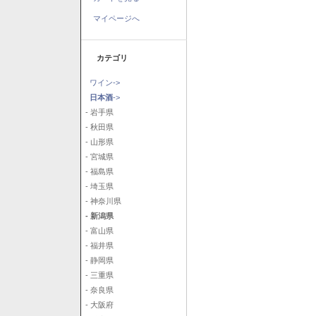
マイページへ
カテゴリ
ワイン->
日本酒
->
- 岩手県
- 秋田県
- 山形県
- 宮城県
- 福島県
- 埼玉県
- 神奈川県
- 新潟県
- 富山県
- 福井県
- 静岡県
- 三重県
- 奈良県
- 大阪府