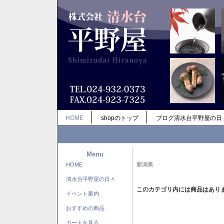
HOME
shopのトップ
ブログ清水台平野屋の日
Menu
HOME
新潟県
清水台平野屋の日々
このカテゴリ内には商品はあり
イベント案内
おすすめの商品
カートを見る