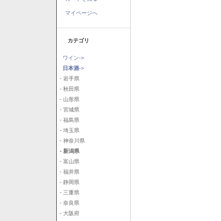
マイページへ
カテゴリ
ワイン->
日本酒
->
- 岩手県
- 秋田県
- 山形県
- 宮城県
- 福島県
- 埼玉県
- 神奈川県
- 新潟県
- 富山県
- 福井県
- 静岡県
- 三重県
- 奈良県
- 大阪府