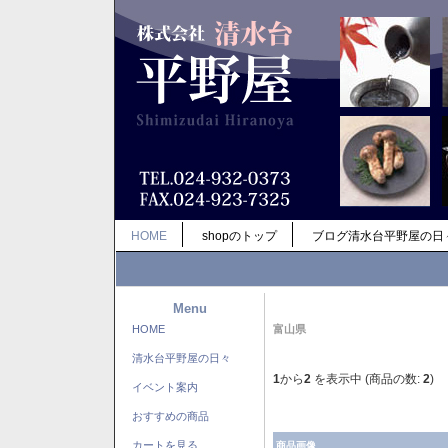
HOME
shopのトップ
ブログ清水台平野屋の日
Menu
HOME
富山県
清水台平野屋の日々
1
から
2
を表示中 (商品の数:
2
)
イベント案内
おすすめの商品
カートを見る
商品画像