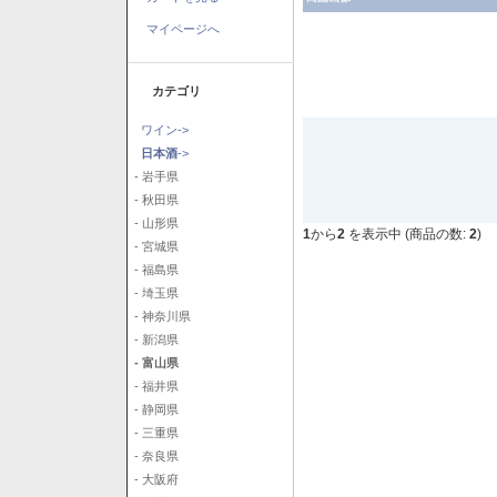
マイページへ
カテゴリ
ワイン->
日本酒
->
- 岩手県
- 秋田県
- 山形県
1
から
2
を表示中 (商品の数:
2
)
- 宮城県
- 福島県
- 埼玉県
- 神奈川県
- 新潟県
- 富山県
- 福井県
- 静岡県
- 三重県
- 奈良県
- 大阪府