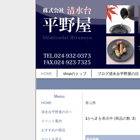
HOME
shopのトップ
ブログ清水台平野屋の日
Menu
HOME
富山県
清水台平野屋の日々
1
から
2
を表示中 (商品の数:
2
)
イベント案内
おすすめの商品
カートを見る
商品画像