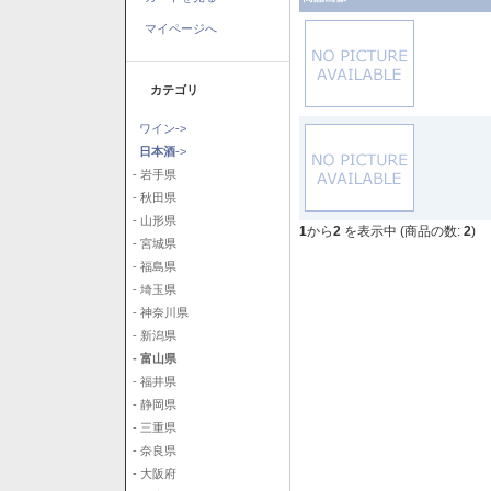
マイページへ
カテゴリ
ワイン->
日本酒
->
- 岩手県
- 秋田県
- 山形県
1
から
2
を表示中 (商品の数:
2
)
- 宮城県
- 福島県
- 埼玉県
- 神奈川県
- 新潟県
- 富山県
- 福井県
- 静岡県
- 三重県
- 奈良県
- 大阪府