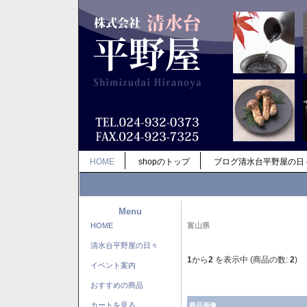
HOME
shopのトップ
ブログ清水台平野屋の日
Menu
HOME
富山県
清水台平野屋の日々
1
から
2
を表示中 (商品の数:
2
)
イベント案内
おすすめの商品
カートを見る
商品画像