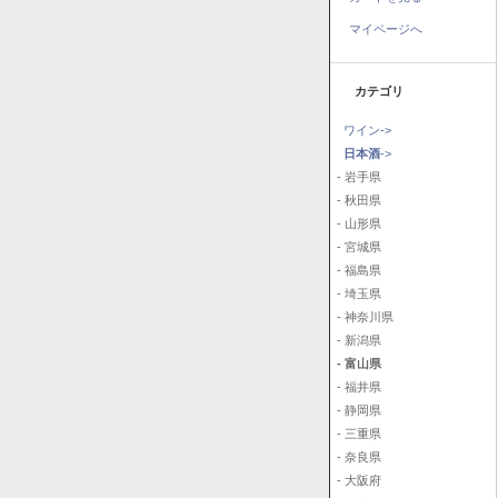
マイページへ
カテゴリ
ワイン->
日本酒
->
- 岩手県
- 秋田県
- 山形県
- 宮城県
- 福島県
- 埼玉県
- 神奈川県
- 新潟県
- 富山県
- 福井県
- 静岡県
- 三重県
- 奈良県
- 大阪府