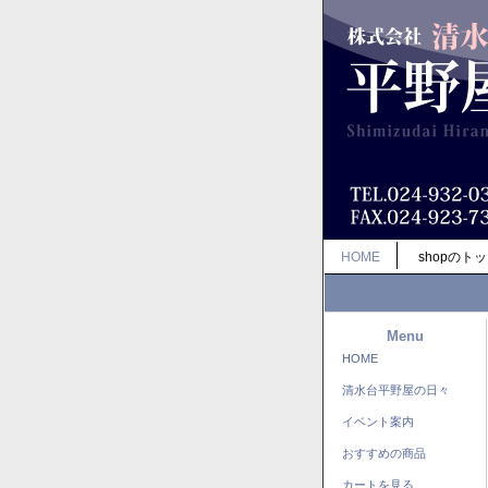
HOME
shopのト
Menu
HOME
清水台平野屋の日々
イベント案内
おすすめの商品
カートを見る