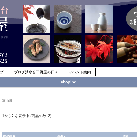
ップ
ブログ清水台平野屋の日々
イベント案内
shoping
富山県
1
から
2
を表示中 (商品の数:
2
)
商品画像
品名-
価格