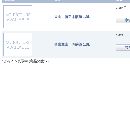
2,354円
立山 特選本醸造 1.8L
3,421円
吟嶺立山 吟醸酒 1.8L
1
から
2
を表示中 (商品の数:
2
)