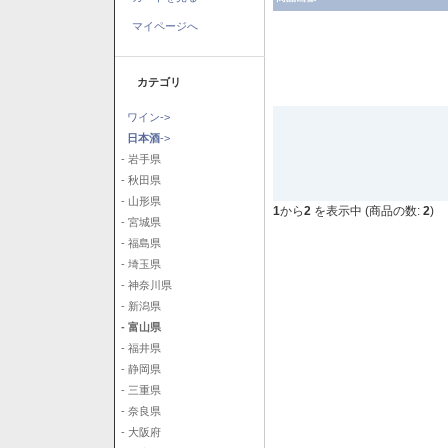
マイページへ
カテゴリ
ワイン->
日本酒
->
- 岩手県
- 秋田県
- 山形県
1
から
2
を表示中 (商品の数:
2
)
- 宮城県
- 福島県
- 埼玉県
- 神奈川県
- 新潟県
- 富山県
- 福井県
- 静岡県
- 三重県
- 奈良県
- 大阪府