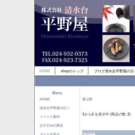
HOME
shopのトップ
ブログ清水台平野屋の日
Menu
HOME
富山県
清水台平野屋の日々
1
から
2
を表示中 (商品の数:
2
)
イベント案内
おすすめの商品
カートを見る
商品画像