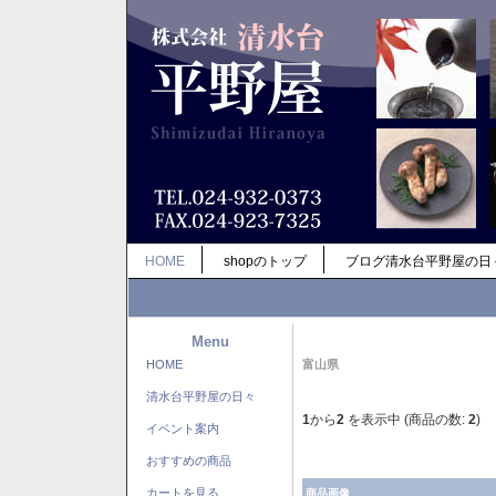
HOME
shopのトップ
ブログ清水台平野屋の日
Menu
HOME
富山県
清水台平野屋の日々
1
から
2
を表示中 (商品の数:
2
)
イベント案内
おすすめの商品
カートを見る
商品画像