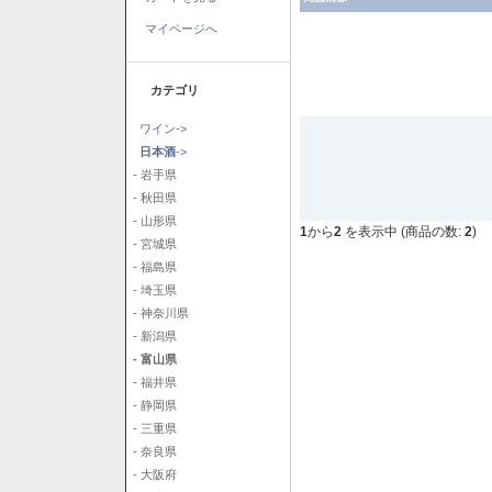
マイページへ
カテゴリ
ワイン->
日本酒
->
- 岩手県
- 秋田県
- 山形県
1
から
2
を表示中 (商品の数:
2
)
- 宮城県
- 福島県
- 埼玉県
- 神奈川県
- 新潟県
- 富山県
- 福井県
- 静岡県
- 三重県
- 奈良県
- 大阪府