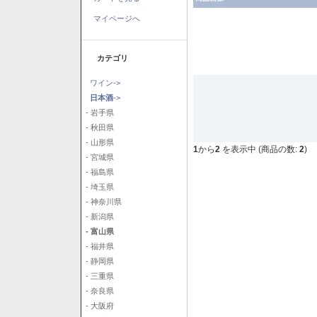
マイページへ
カテゴリ
ワイン->
日本酒
->
- 岩手県
- 秋田県
- 山形県
1
から
2
を表示中 (商品の数:
2
)
- 宮城県
- 福島県
- 埼玉県
- 神奈川県
- 新潟県
- 富山県
- 福井県
- 静岡県
- 三重県
- 奈良県
- 大阪府