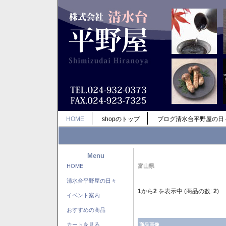
HOME
shopのトップ
ブログ清水台平野屋の日
Menu
HOME
富山県
清水台平野屋の日々
1
から
2
を表示中 (商品の数:
2
)
イベント案内
おすすめの商品
カートを見る
商品画像