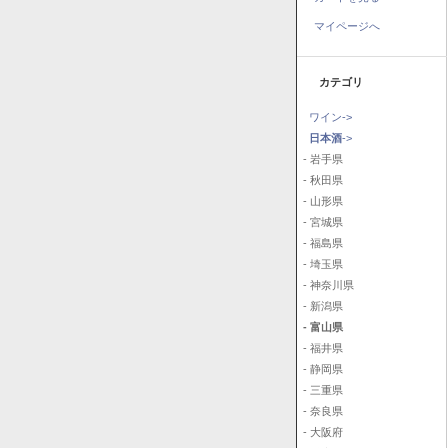
マイページへ
カテゴリ
ワイン->
日本酒
->
- 岩手県
- 秋田県
- 山形県
- 宮城県
- 福島県
- 埼玉県
- 神奈川県
- 新潟県
- 富山県
- 福井県
- 静岡県
- 三重県
- 奈良県
- 大阪府