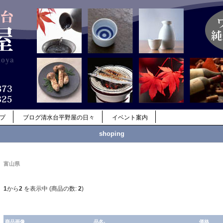
ップ
ブログ清水台平野屋の日々
イベント案内
shoping
富山県
1
から
2
を表示中 (商品の数:
2
)
商品画像
品名-
価格