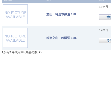
2,354円
立山 特選本醸造 1.8L
3,421円
吟嶺立山 吟醸酒 1.8L
1
から
2
を表示中 (商品の数:
2
)