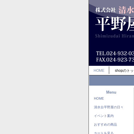
HOME
shopのト
Menu
HOME
清水台平野屋の日々
イベント案内
おすすめの商品
カートを見る