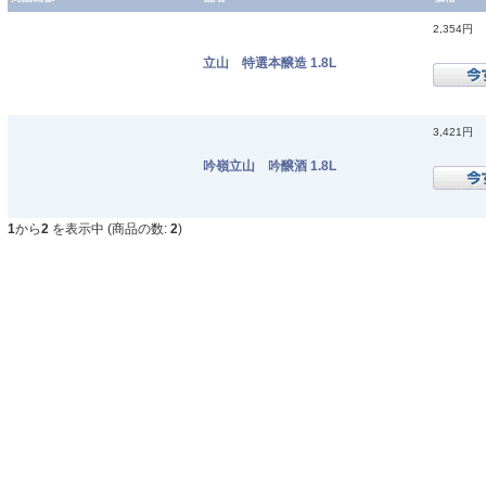
2,354円
立山 特選本醸造 1.8L
3,421円
吟嶺立山 吟醸酒 1.8L
1
から
2
を表示中 (商品の数:
2
)