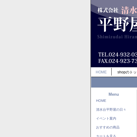
HOME
shopのト
Menu
HOME
清水台平野屋の日々
イベント案内
おすすめの商品
カートを見る