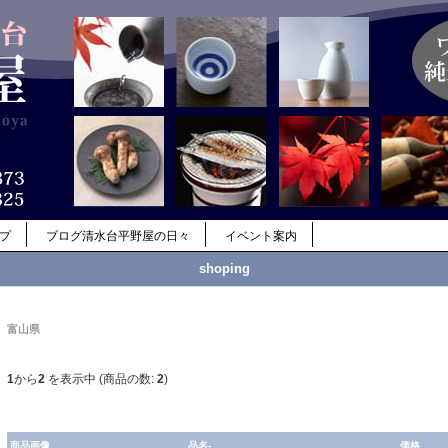
ップ
ブログ清水台平野屋の日々
イベント案内
shoping
富山県
1
から
2
を表示中 (商品の数:
2
)
商品画像
品名-
価格