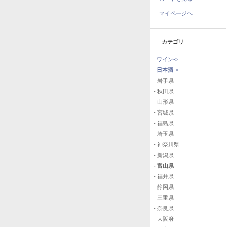
マイページへ
カテゴリ
ワイン->
日本酒
->
- 岩手県
- 秋田県
- 山形県
- 宮城県
- 福島県
- 埼玉県
- 神奈川県
- 新潟県
- 富山県
- 福井県
- 静岡県
- 三重県
- 奈良県
- 大阪府