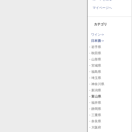
マイページへ
カテゴリ
ワイン->
日本酒
->
- 岩手県
- 秋田県
- 山形県
- 宮城県
- 福島県
- 埼玉県
- 神奈川県
- 新潟県
- 富山県
- 福井県
- 静岡県
- 三重県
- 奈良県
- 大阪府