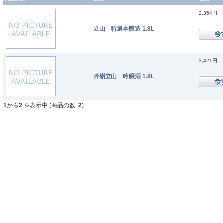
2,354円
立山 特選本醸造 1.8L
3,421円
吟嶺立山 吟醸酒 1.8L
1
から
2
を表示中 (商品の数:
2
)