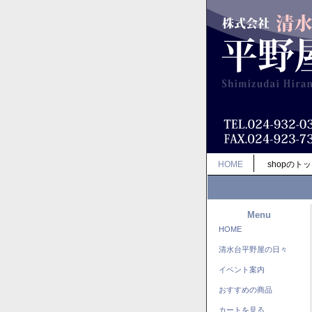
HOME
shopのト
Menu
HOME
清水台平野屋の日々
イベント案内
おすすめの商品
カートを見る