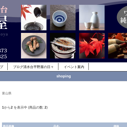
ップ
ブログ清水台平野屋の日々
イベント案内
shoping
富山県
1
から
2
を表示中 (商品の数:
2
)
商品画像
品名-
価格