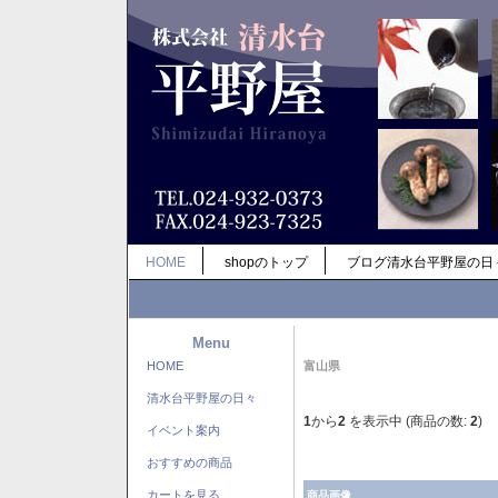
HOME
shopのトップ
ブログ清水台平野屋の日
Menu
HOME
富山県
清水台平野屋の日々
1
から
2
を表示中 (商品の数:
2
)
イベント案内
おすすめの商品
カートを見る
商品画像