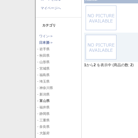
マイページへ
カテゴリ
ワイン->
日本酒
->
- 岩手県
- 秋田県
- 山形県
1
から
2
を表示中 (商品の数:
2
)
- 宮城県
- 福島県
- 埼玉県
- 神奈川県
- 新潟県
- 富山県
- 福井県
- 静岡県
- 三重県
- 奈良県
- 大阪府