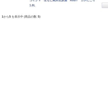
コイクマ 生もと純米生原酒 R6BY ガチにごり
1.8L
1
から
5
を表示中 (商品の数:
5
)