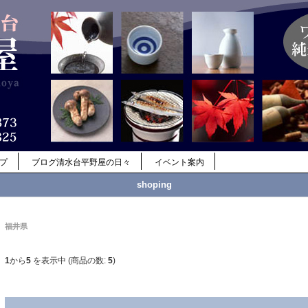
ップ
ブログ清水台平野屋の日々
イベント案内
shoping
福井県
1
から
5
を表示中 (商品の数:
5
)