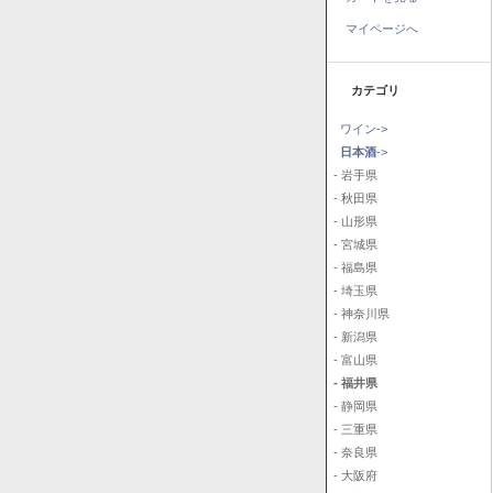
マイページへ
カテゴリ
ワイン->
日本酒
->
- 岩手県
- 秋田県
- 山形県
- 宮城県
- 福島県
- 埼玉県
- 神奈川県
- 新潟県
- 富山県
- 福井県
- 静岡県
- 三重県
- 奈良県
- 大阪府