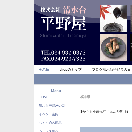
HOME
shopのトップ
ブログ清水台平野屋の日
Menu
HOME
福井県
清水台平野屋の日々
1
から
5
を表示中 (商品の数:
5
)
イベント案内
おすすめの商品
カートを見る