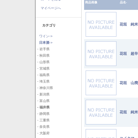
商品画像
品名-
マイページへ
花垣 純米 
カテゴリ
ワイン->
日本酒
->
- 岩手県
花垣 超辛純
- 秋田県
- 山形県
- 宮城県
- 福島県
- 埼玉県
花垣 山廃純
- 神奈川県
- 新潟県
- 富山県
- 福井県
花垣 純米
- 静岡県
- 三重県
- 奈良県
- 大阪府