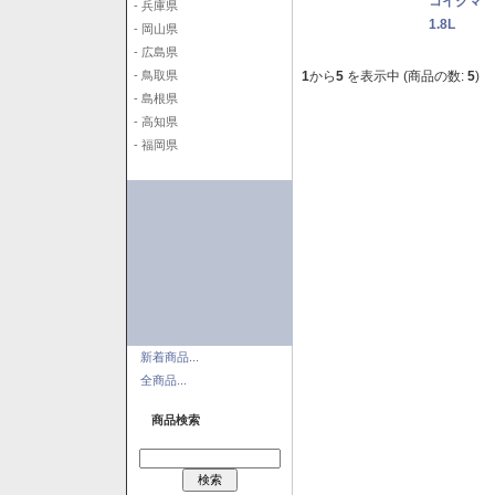
コイクマ 
- 兵庫県
1.8L
- 岡山県
- 広島県
1
から
5
を表示中 (商品の数:
5
)
- 鳥取県
- 島根県
- 高知県
- 福岡県
新着商品...
全商品...
商品検索