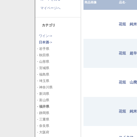
商品画像
品名-
マイページへ
花垣 純米 
カテゴリ
ワイン->
日本酒
->
- 岩手県
花垣 超辛純
- 秋田県
- 山形県
- 宮城県
- 福島県
- 埼玉県
花垣 山廃純
- 神奈川県
- 新潟県
- 富山県
- 福井県
花垣 純米
- 静岡県
- 三重県
- 奈良県
- 大阪府