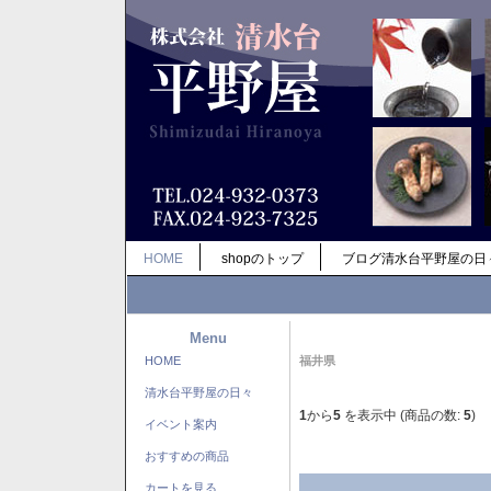
HOME
shopのトップ
ブログ清水台平野屋の日
Menu
HOME
福井県
清水台平野屋の日々
1
から
5
を表示中 (商品の数:
5
)
イベント案内
おすすめの商品
カートを見る