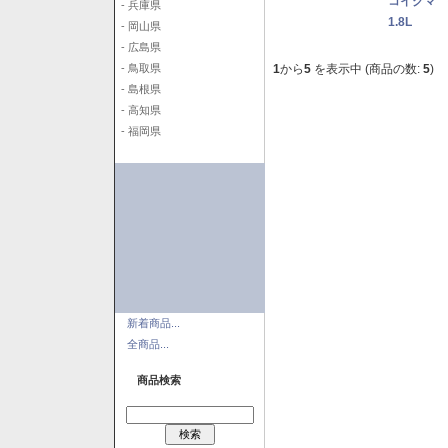
コイクマ 
- 兵庫県
1.8L
- 岡山県
- 広島県
1
から
5
を表示中 (商品の数:
5
)
- 鳥取県
- 島根県
- 高知県
- 福岡県
新着商品...
全商品...
商品検索