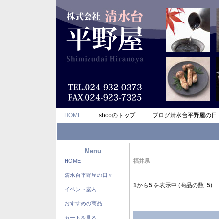
HOME
shopのトップ
ブログ清水台平野屋の日
Menu
HOME
福井県
清水台平野屋の日々
1
から
5
を表示中 (商品の数:
5
)
イベント案内
おすすめの商品
カートを見る