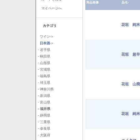
商品画像
品名-
マイページへ
花垣 純米 
カテゴリ
ワイン->
日本酒
->
- 岩手県
花垣 超辛純
- 秋田県
- 山形県
- 宮城県
- 福島県
- 埼玉県
花垣 山廃純
- 神奈川県
- 新潟県
- 富山県
- 福井県
花垣 純米
- 静岡県
- 三重県
- 奈良県
- 大阪府