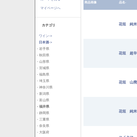
商品画像
品名-
マイページへ
花垣 純米 
カテゴリ
ワイン->
日本酒
->
- 岩手県
花垣 超辛純
- 秋田県
- 山形県
- 宮城県
- 福島県
- 埼玉県
花垣 山廃純
- 神奈川県
- 新潟県
- 富山県
- 福井県
花垣 純米
- 静岡県
- 三重県
- 奈良県
- 大阪府