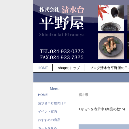
HOME
shopのトップ
ブログ清水台平野屋の日
Menu
HOME
福井県
清水台平野屋の日々
1
から
5
を表示中 (商品の数:
5
)
イベント案内
おすすめの商品
カートを見る