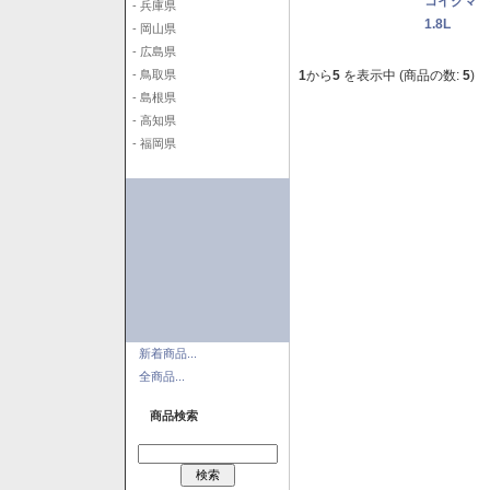
コイクマ 
- 兵庫県
1.8L
- 岡山県
- 広島県
1
から
5
を表示中 (商品の数:
5
)
- 鳥取県
- 島根県
- 高知県
- 福岡県
新着商品...
全商品...
商品検索