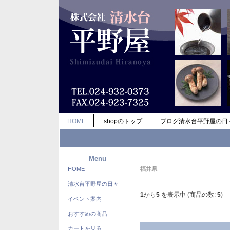
HOME
shopのトップ
ブログ清水台平野屋の日
Menu
HOME
福井県
清水台平野屋の日々
1
から
5
を表示中 (商品の数:
5
)
イベント案内
おすすめの商品
カートを見る