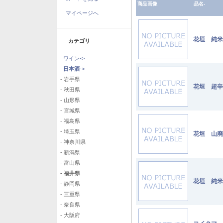
商品画像
品名-
マイページへ
花垣 純米 
カテゴリ
ワイン->
日本酒
->
- 岩手県
花垣 超辛純
- 秋田県
- 山形県
- 宮城県
- 福島県
- 埼玉県
花垣 山廃純
- 神奈川県
- 新潟県
- 富山県
- 福井県
花垣 純米
- 静岡県
- 三重県
- 奈良県
- 大阪府