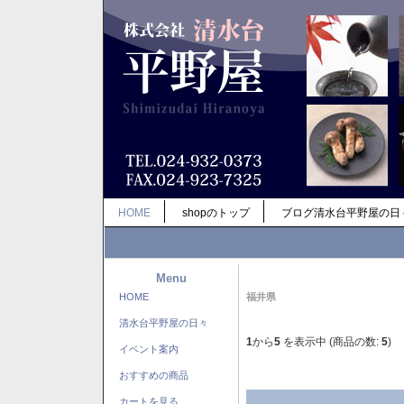
HOME
shopのトップ
ブログ清水台平野屋の日
Menu
HOME
福井県
清水台平野屋の日々
1
から
5
を表示中 (商品の数:
5
)
イベント案内
おすすめの商品
カートを見る