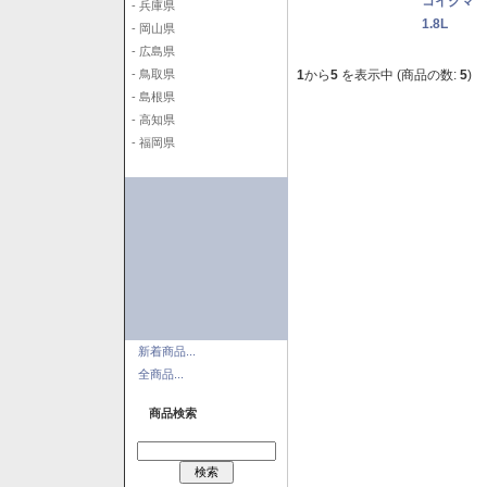
コイクマ 
- 兵庫県
1.8L
- 岡山県
- 広島県
1
から
5
を表示中 (商品の数:
5
)
- 鳥取県
- 島根県
- 高知県
- 福岡県
新着商品...
全商品...
商品検索