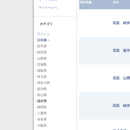
商品画像
品名-
マイページへ
花垣 純米 
カテゴリ
ワイン->
日本酒
->
- 岩手県
花垣 超辛純
- 秋田県
- 山形県
- 宮城県
- 福島県
- 埼玉県
花垣 山廃純
- 神奈川県
- 新潟県
- 富山県
- 福井県
花垣 純米
- 静岡県
- 三重県
- 奈良県
- 大阪府