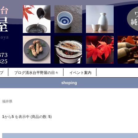
ップ
ブログ清水台平野屋の日々
イベント案内
shoping
福井県
1
から
5
を表示中 (商品の数:
5
)