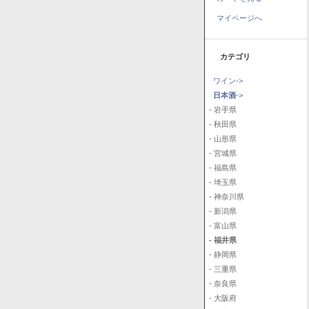
マイページへ
カテゴリ
ワイン->
日本酒
->
- 岩手県
- 秋田県
- 山形県
- 宮城県
- 福島県
- 埼玉県
- 神奈川県
- 新潟県
- 富山県
- 福井県
- 静岡県
- 三重県
- 奈良県
- 大阪府