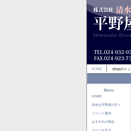
HOME
shopのト
Menu
HOME
清水台平野屋の日々
イベント案内
おすすめの商品
カートを見る