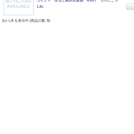
コイクマ 生もと純米生原酒 R6BY ガチにごり
1.8L
1
から
5
を表示中 (商品の数:
5
)