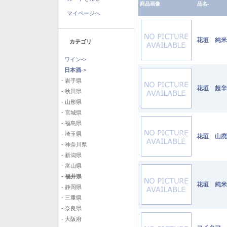
商品画像
品名-
マイページへ
花垣 純米 
カテゴリ
ワイン->
日本酒
->
- 岩手県
花垣 超辛純
- 秋田県
- 山形県
- 宮城県
- 福島県
- 埼玉県
花垣 山廃純
- 神奈川県
- 新潟県
- 富山県
- 福井県
花垣 純米
- 静岡県
- 三重県
- 奈良県
- 大阪府