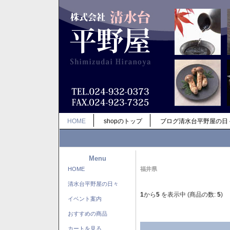
HOME
shopのトップ
ブログ清水台平野屋の日
Menu
HOME
福井県
清水台平野屋の日々
1
から
5
を表示中 (商品の数:
5
)
イベント案内
おすすめの商品
カートを見る