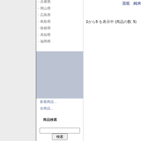
- 兵庫県
花垣 純米
- 岡山県
- 広島県
1
から
5
を表示中 (商品の数:
5
)
- 鳥取県
- 島根県
- 高知県
- 福岡県
新着商品...
全商品...
商品検索