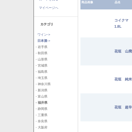
商品画像
品名
マイページへ
コイクマ 
カテゴリ
1.8L
ワイン->
日本酒
->
- 岩手県
花垣 山廃純
- 秋田県
- 山形県
- 宮城県
- 福島県
- 埼玉県
花垣 純米 
- 神奈川県
- 新潟県
- 富山県
- 福井県
花垣 超辛純
- 静岡県
- 三重県
- 奈良県
- 大阪府