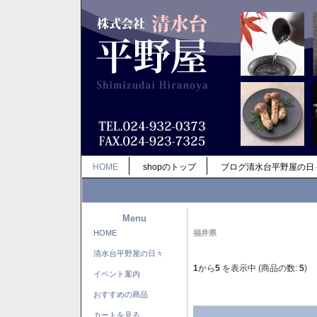
HOME
shopのトップ
ブログ清水台平野屋の日
Menu
HOME
福井県
清水台平野屋の日々
1
から
5
を表示中 (商品の数:
5
)
イベント案内
おすすめの商品
カートを見る